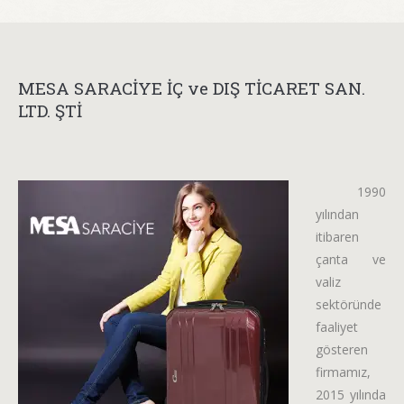
MESA SARACİYE İÇ ve DIŞ TİCARET SAN.
LTD. ŞTİ
1990
yılından
itibaren
çanta ve
valiz
sektöründe
faaliyet
gösteren
firmamız,
2015 yılında